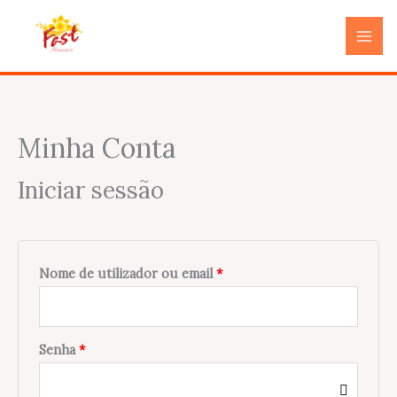
Skip
Instagram
to
content
Minha Conta
Obrigatório
Obrigatório
Iniciar sessão
Nome de utilizador ou email
*
Senha
*