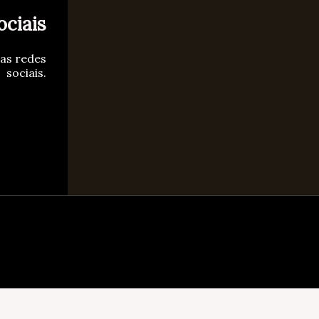
ociais
sas redes
sociais.