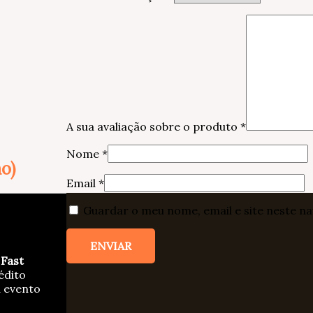
A sua avaliação sobre o produto
*
Nome
*
o)
Email
*
Guardar o meu nome, email e site neste n
a
Fast
édito
u evento