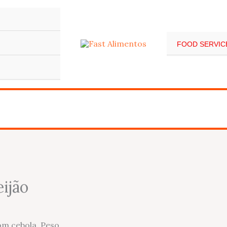
FOOD SERVIC
ijão
om cebola. Peso