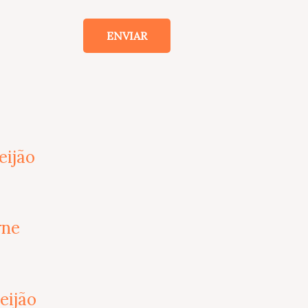
eijão
rne
eijão