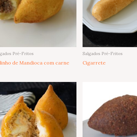
gados Pré-Fritos
Salgados Pré-Fritos
linho de Mandioca com carne
Cigarrete