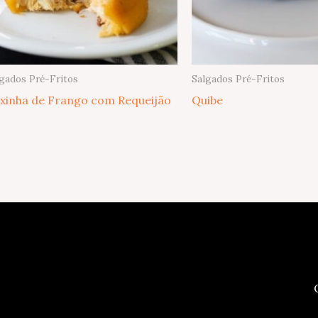
gados Pré-Fritos
Salgados Pré-Fritos
xinha de Frango com Requeijão
Quibe