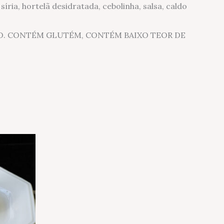
síria, hortelã desidratada, cebolinha, salsa, caldo
OVO. CONTÉM GLUTÉM, CONTÉM BAIXO TEOR DE