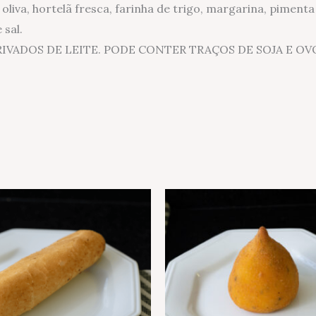
 oliva, hortelã fresca, farinha de trigo, margarina, pimenta 
 sal.
RIVADOS DE LEITE. PODE CONTER TRAÇOS DE SOJA E 