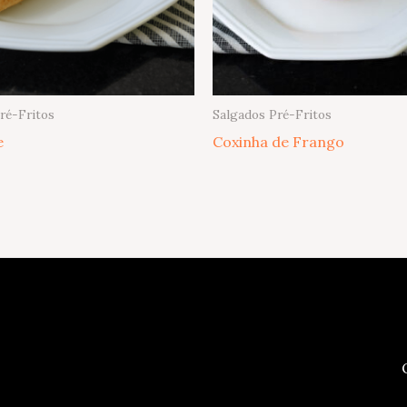
ré-Fritos
Salgados Pré-Fritos
e
Coxinha de Frango