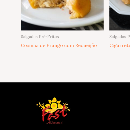
Salgados Pré-Fritos
Salgados P
Coxinha de Frango com Requeijão
Cigarret